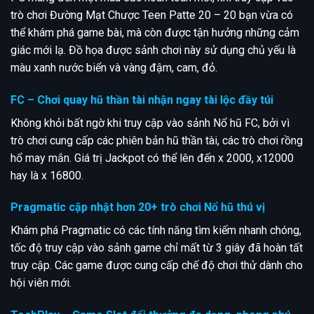
trò chơi Đường Mạt Chược Teen Patte 20 – 20 bạn vừa có
thể khám phá game bài, mà còn được tận hưởng những cảm
giác mới lạ. Đồ họa được sảnh chơi này sử dụng chủ yếu là
màu xanh nước biển và vàng đậm, cam, đỏ.
FC – Chơi quay hũ thần tài nhận ngay tài lộc đầy túi
Không khỏi bất ngờ khi truy cập vào sảnh Nổ hũ FC, bởi vì
trò chơi cung cấp các phiên bản hũ thần tài, các trò chơi rồng
hổ may mắn. Giá trị Jackpot có thể lên đến x 2000, x12000
hay là x 16800.
Pragmatic cập nhật hơn 20+ trò chơi Nổ hũ thú vị
Khám phá Pragmatic có các tính năng tìm kiếm nhanh chóng,
tốc độ truy cập vào sảnh game chỉ mất từ 3 giây đã hoàn tất
truy cập. Các game được cung cấp chế độ chơi thử dành cho
hội viên mới.