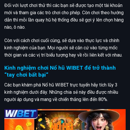
Đối với lượt chơi thử thì các bạn sẽ được tạo một tài khoản
mới và tham gia các trò chơi cho phép. Còn chơi theo hướng
dẫn thì mỗi lần quay hũ hệ thống đều sẽ gợi ý lên chọn hàng
nào, ô nào.
Còn với cách chơi cuối cùng, sẽ dựa vào thực lực và chính
kinh nghiệm của bạn. Mọi người sẽ căn cứ vào từng mốc
thời gian và các vị trí biểu tượng hay về rồi liên kết với nhau.
Kinh nghiệm chơi Nổ hũ WIBET để trở thành
“tay chơi bất bại”
Các bạn khám phá Nổ hũ WIBET trực tuyến hãy tích lũy 3
kinh nghiệm dưới đây. Những chia sẻ này đều được nhiều
người áp dụng và mang về chiến thắng lên đến 80%.