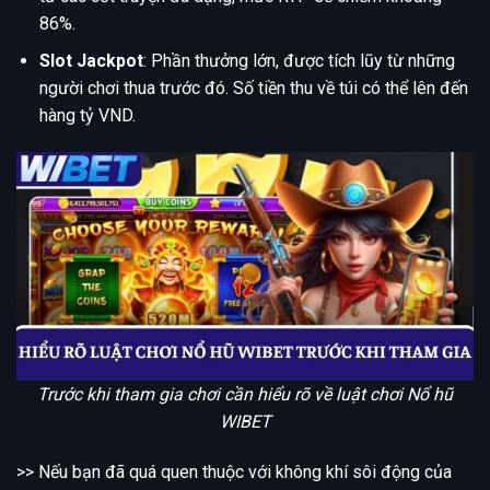
86%.
Slot Jackpot
: Phần thưởng lớn, được tích lũy từ những
người chơi thua trước đó. Số tiền thu về túi có thể lên đến
hàng tỷ VND.
Trước khi tham gia chơi cần hiểu rõ về luật chơi Nổ hũ
WIBET
>> Nếu bạn đã quá quen thuộc với không khí sôi động của