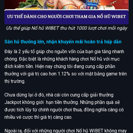
Ưu thế giúp Nổ hũ WIBET thu hút 1000 lượt chơi mỗi ngày
Săn hũ thưởng lớn, nhận khuyến mãi hoàn trả hấp dẫn
Đây là 2 yếu tố giúp cho nguồn vốn của bạn gia tăng nhanh
chóng. Đặc biệt là những khách hàng chơi Nổ hũ với mục
đích kiếm tiền. Hiện nay chúng tôi đang cung cấp phần
thưởng với giá trị cao hơn 1.12% so với mặt bằng game trên
thị trường.
Chưa dừng lại ở đó, nhà cái còn cung cấp giải thưởng
Jackpot không giới hạn tiền thưởng. Những phần quà sẽ
được tích lũy từ chính người chơi thua, đồng nghĩa càng có
nhiều vé cược thì giá trị càng cao.
Ngoài ra, đối với những người chơi Nổ hũ WIBET không may