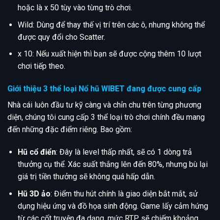
hoặc là x 50 tùy vào từng trò chơi.
Wild: Dùng để thay thế vị trí trên các ô, nhưng không thể
được quy đổi cho Scatter.
x 10: Nếu xuất hiện thì bạn sẽ được cộng thêm 10 lượt
chơi tiếp theo.
Giới thiệu 3 thể loại Nổ hũ WIBET đang được cung cấp
Nhà cái luôn đầu tư kỹ càng và chỉn chu trên từng phương
diện, chúng tôi cung cấp 3 thể loại trò chơi chính đều mang
đến những đặc điểm riêng. Bao gồm:
Hũ cổ điển
: Đây là level thấp nhất, sẽ có 1 dòng trả
thưởng cụ thể. Xác suất thắng lên đến 80%, nhưng bù lại
giá trị tiền thưởng sẽ không quá hấp dẫn.
Hũ 3D ảo
: Điểm thu hút chính là giao diện bắt mắt, sử
dụng hiệu ứng và đồ họa sinh động. Game lấy cảm hứng
từ các cốt truyện đa dạng, mức RTP sẽ chiếm khoảng