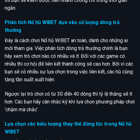
thì bạn sẽ kiếm được tiền nhanh chóng chỉ trong thời gian
ngắn.
Phân tích Nổ hũ WIBET dựa vào số lượng dòng trả
thưởng
Đây là cách chơi Nổ hũ WIBET an toàn, dành cho những ai
mới tham gia. Việc phân tích dòng trả thưởng chính là bạn
hãy xem trò chơi nào có nhiều và ít. Đối với các game có
nhiều thì cơ hội để liên kết thành công sẽ cao hơn. Bởi vì các
bạn sẽ có nhiều sự lựa chọn trong việc liên kết, các hũ cũng
tăng tần suất xuất hiện.
Ngược lại trò chơi có từ 30 đến 40 dòng thì tỷ lệ thắng sẽ ít
hơn. Các bạn hãy cân nhắc kỹ khi lựa chọn phương pháp chơi
‘chậm mà chắc’.
Lựa chọn các biểu tượng thay thế đúng lúc trong Nổ hũ
WIBET