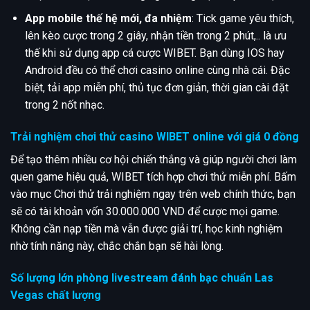
App mobile thế hệ mới, đa nhiệm
: Tick game yêu thích,
lên kèo cược trong 2 giây, nhận tiền trong 2 phút,.. là ưu
thế khi sử dụng app cá cược WIBET. Bạn dùng IOS hay
Android đều có thể chơi casino online cùng nhà cái. Đặc
biệt, tải app miễn phí, thủ tục đơn giản, thời gian cài đặt
trong 2 nốt nhạc.
Trải nghiệm chơi thử casino WIBET online với giá 0 đồng
Để tạo thêm nhiều cơ hội chiến thắng và giúp người chơi làm
quen game hiệu quả, WIBET tích hợp chơi thử miễn phí. Bấm
vào mục Chơi thử trải nghiệm ngay trên web chính thức, bạn
sẽ có tài khoản vốn 30.000.000 VND để cược mọi game.
Không cần nạp tiền mà vẫn được giải trí, học kinh nghiệm
nhờ tính năng này, chắc chắn bạn sẽ hài lòng.
Số lượng lớn phòng livestream đánh bạc chuẩn Las
Vegas chất lượng