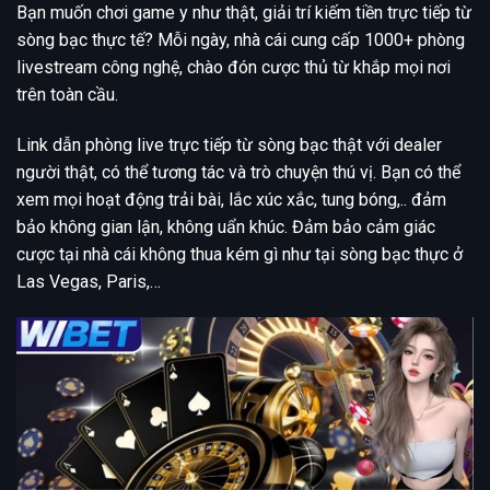
Bạn muốn chơi game y như thật, giải trí kiếm tiền trực tiếp từ
sòng bạc thực tế? Mỗi ngày, nhà cái cung cấp 1000+ phòng
livestream công nghệ, chào đón cược thủ từ khắp mọi nơi
trên toàn cầu.
Link dẫn phòng live trực tiếp từ sòng bạc thật với dealer
người thật, có thể tương tác và trò chuyện thú vị. Bạn có thể
xem mọi hoạt động trải bài, lắc xúc xắc, tung bóng,.. đảm
bảo không gian lận, không uẩn khúc. Đảm bảo cảm giác
cược tại nhà cái không thua kém gì như tại sòng bạc thực ở
Las Vegas, Paris,…