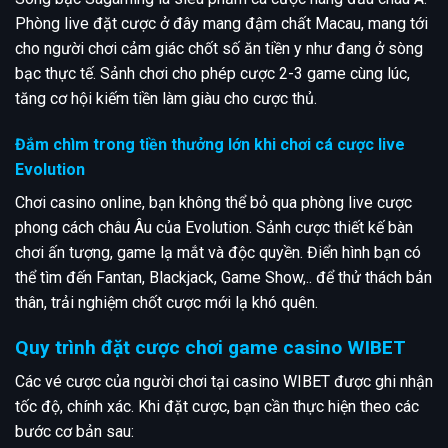
Phòng live đặt cược ở đây mang đậm chất Macau, mang tới
cho người chơi cảm giác chốt số ăn tiền y như đang ở sòng
bạc thực tế. Sảnh chơi cho phép cược 2-3 game cùng lúc,
tăng cơ hội kiếm tiền làm giàu cho cược thủ.
Đắm chìm trong tiền thưởng lớn khi chơi cá cược live
Evolution
Chơi casino online, bạn không thể bỏ qua phòng live cược
phong cách châu Âu của Evolution. Sảnh cược thiết kế bàn
chơi ấn tượng, game lạ mắt và độc quyền. Điển hình bạn có
thể tìm đến Fantan, Blackjack, Game Show,.. để thử thách bản
thân, trải nghiệm chốt cược mới lạ khó quên.
Quy trình đặt cược chơi game casino WIBET
Các vé cược của người chơi tại casino WIBET được ghi nhận
tốc độ, chính xác. Khi đặt cược, bạn cần thực hiện theo các
bước cơ bản sau: