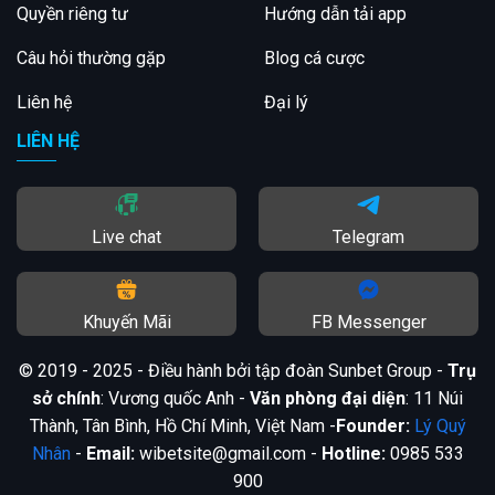
Quyền riêng tư
Hướng dẫn tải app
Câu hỏi thường gặp
Blog cá cược
Liên hệ
Đại lý
LIÊN HỆ
Live chat
Telegram
Khuyến Mãi
FB Messenger
© 2019 - 2025 - Điều hành bởi tập đoàn Sunbet Group -
Trụ
sở chính
: Vương quốc Anh -
Văn phòng đại diện
: 11 Núi
Thành, Tân Bình, Hồ Chí Minh, Việt Nam -
Founder:
Lý Quý
Nhân
-
Email:
wibetsite@gmail.com
-
Hotline:
0985 533
900