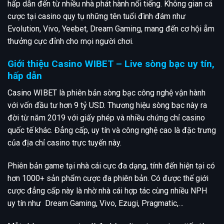
hấp dẫn đến từ nhiều nhà phát hành nổi tiếng. Không gian cá
cược tại casino quy tụ những tên tuổi đình đám như
Evolution, Vivo, Yeebet, Dream Gaming, mang đến cơ hội ẵm
thưởng cực đỉnh cho mọi người chơi.
Giới thiệu Casino WIBET – Live sòng bạc uy tín,
hấp dẫn
Casino WIBET là phiên bản sòng bạc công nghệ vận hành
với vốn đầu tư hơn 9 tỷ USD. Thương hiệu sòng bạc này ra
đời từ năm 2019 với giấy phép và nhiều chứng chỉ casino
quốc tế khác. Đẳng cấp, uy tín và công nghệ cao là đặc trưng
của địa chỉ casino trực tuyến này.
Phiên bản game tại nhà cái cực đa dạng, tính đến hiện tại có
hơn 1000+ sản phẩm cược đa phiên bản. Có được thế giới
cược đẳng cấp này là nhờ nhà cái hợp tác cùng nhiều NPH
uy tín như Dream Gaming, Vivo, Ezugi, Pragmatic,…