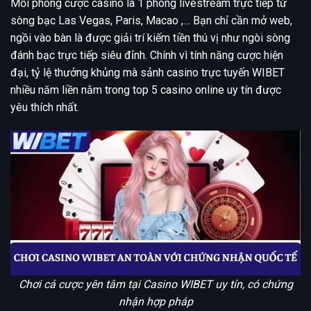
Mỗi phòng cược casino là 1 phòng livestream trực tiếp từ
sòng bạc Las Vegas, Paris, Macao ,… Bạn chỉ cần mở web,
ngồi vào bàn là được giải trí kiếm tiền thú vị như ngòi sòng
đánh bạc trực tiếp siêu đỉnh. Chính vì tính năng cược hiện
đại, tỷ lệ thưởng khủng mà sảnh casino trực tuyến WIBET
nhiều năm liền nằm trong top 5 casino online uy tín được
yêu thích nhất.
Chơi cá cược yên tâm tại Casino WIBET uy tín, có chứng
nhận hợp pháp