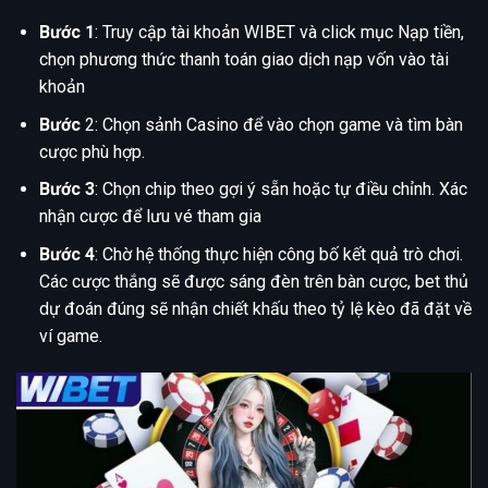
Bước 1
: Truy cập tài khoản WIBET và click mục Nạp tiền,
chọn phương thức thanh toán giao dịch nạp vốn vào tài
khoản
Bước
2: Chọn sảnh Casino để vào chọn game và tìm bàn
cược phù hợp.
Bước 3
: Chọn chip theo gợi ý sẵn hoặc tự điều chỉnh. Xác
nhận cược để lưu vé tham gia
Bước 4
: Chờ hệ thống thực hiện công bố kết quả trò chơi.
Các cược thắng sẽ được sáng đèn trên bàn cược, bet thủ
dự đoán đúng sẽ nhận chiết khấu theo tỷ lệ kèo đã đặt về
ví game.