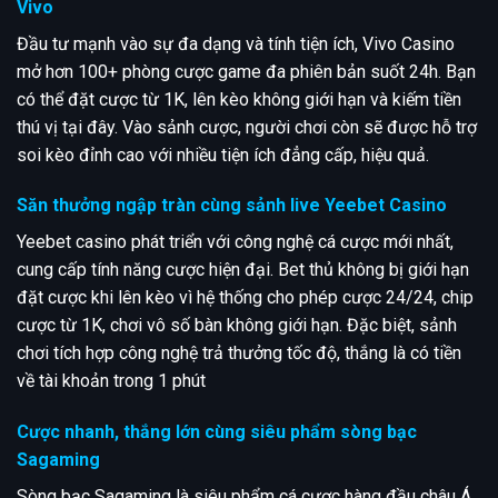
Vivo
Đầu tư mạnh vào sự đa dạng và tính tiện ích, Vivo Casino
mở hơn 100+ phòng cược game đa phiên bản suốt 24h. Bạn
có thể đặt cược từ 1K, lên kèo không giới hạn và kiếm tiền
thú vị tại đây. Vào sảnh cược, người chơi còn sẽ được hỗ trợ
soi kèo đỉnh cao với nhiều tiện ích đẳng cấp, hiệu quả.
Săn thưởng ngập tràn cùng sảnh live Yeebet Casino
Yeebet casino phát triển với công nghệ cá cược mới nhất,
cung cấp tính năng cược hiện đại. Bet thủ không bị giới hạn
đặt cược khi lên kèo vì hệ thống cho phép cược 24/24, chip
cược từ 1K, chơi vô số bàn không giới hạn. Đặc biệt, sảnh
chơi tích hợp công nghệ trả thưởng tốc độ, thắng là có tiền
về tài khoản trong 1 phút
Cược nhanh, thắng lớn cùng siêu phẩm sòng bạc
Sagaming
Sòng bạc Sagaming là siêu phẩm cá cược hàng đầu châu Á.